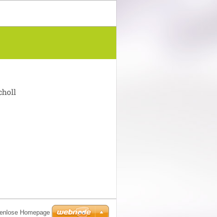
choll
stenlose Homepage